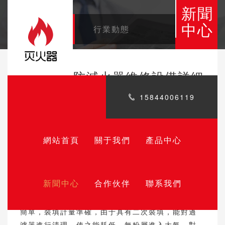
新聞
中心
公司新聞
行業動態
灌裝機消防滅火器維修設備詳細
介紹
15844006119
日期:2022-04-30
新型干粉滅火器灌裝機，包括真空泵、灌裝裝置，
網站首頁
關于我們
產品中心
控制裝置。所述灌裝裝置包括一次灌裝裝置和二次
灌裝裝置，所述一次灌裝裝置具有上盤、xiapan、
密封墊和進粉管，密封墊固定在xiapan上，xiapan
新聞中心
合作伙伴
聯系我們
固定在上盤上。所述二次灌裝裝置具有過濾箱，過
濾器和具有下粉嘴的手動開關。該干粉灌裝機結構
簡單，裝填計量準確，由于具有二次裝填，能對過
濾器進行清理，使之能耗低，無粉層進入大氣，對